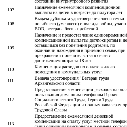
состоянии внутриутробного развития
Назначение ежемесячной компенсационной
107
выплаты на детей в возрасте до полутора лет
Выдача дубликата удостоверения члена семьи
108
погибшего (умершего) инвалида войны, участ
ВОВ, ветерана боевых действий
Назначение и предоставление единовременной
компенсационной выплаты детям-сиротам и де
оставшимся без попечения родителей, по
109
окончании нахождения в приемной семье, при
прекращении попечительства в связи с
достижением возраста 18 лет
Компенсация расходов по оплате жилого
110
помещения и коммунальных услуг
Выдача удостоверения "Ветеран труда
111
Архангельской области"
Предоставление компенсации расходов на опл
пользования домашним телефоном Героям
112
Социалистического Труда, Героям Труда
Российской Федерации и полным кавалерам о
Трудовой Славы
Предоставление ежемесячной денежной
компенсации на оплату услуг местной телефо
113
связи одиноким пенсионерам и семьям, состо