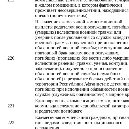
в жилом помещении, в котором фактически
проживает несовершеннолетний, находящийся
опекой (попечительством)
Назначение ежемесячной компенсационной
выплаты родителям военнослужащих, погибш
(умерших) вследствие военной травмы или
умерших после увольнения со службы вследст
военной травмы, полученной при исполнении
обязанностей военной службы; не вступившим
повторный брак вдовам военнослужащих,
220
погибших (пропавших без вести) либо умерши
вследствие ранения (травмы, увечья, контузии,
заболевания), полученного при исполнении
обязанностей военной службы (служебных
обязанностей) в результате боевых действий на
территории Республики Афганистан; детям ли
погибших при исполнении обязанностей воен
службы (служебных обязанностей) в мирное вр
Единовременная компенсация семьям, потеря
221
кормильца вследствие чернобыльской катастр
и родителям погибшего
Ежемесячная компенсация гражданам, призна
222
инвалидами вследствие поствакцинального
осложнения