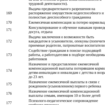
трудовой деятельности).
Выдача предварительного разрешения на
169
распоряжение имуществом недееспособного и 
полностью дееспособного гражданина
170
Ежемесячная компенсация за потерю кормильц
Консультирование и обучение навыкам провед
171
досуга, отдыха
Выдача заключения о возможности быть
172
кандидатом в усыновители, опекуны (попечите
приемные родители, патронатные воспитатели
Содействие гражданам в поиске подходящей
173
работы, а работодателям в подборе необходим
работников
Назначение и предоставление ежемесячной
компенсационной выплаты потерявшим корми
174
детям-инвалидам и инвалидам с детства в возр
до 23 лет.
Назначение ежемесячной выплаты в связи с
175
рождением (усыновлением) первого ребенка
Назначение ежемесячной компенсационной
176
выплаты семьям, имеющим 10 и более детей
Психолого-педагогическое сопровождение
177
учебного процесса