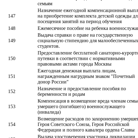
семьям
Назначение ежегодной компенсационной вып
147
на приобретение комплекта детской одежды дл
посещения занятий на период обучения
148
Ежемесячное пособие на ребенка военнослужа
Выдача справки о праве на государственную
149
социальную стипендию для малообеспеченны
студентов.
Предоставление бесплатной санаторно-курорт
150
путевки в соответствии с нормативными
правовыми актами города Москвы
Ежегодная денежная выплата лицам,
151
награжденным нагрудным знаком "Почетный
донор России"
Назначение и предоставление пособия по
152
беременности и родам
Компенсация в возмещение вреда членам семь
153
умершего (погибшего) военнослужащего
(инвалида)
Возмещение расходов по захоронению умерше
154
Героя Советского Союза, Героя Российской
Федерации и полного кавалера ордена Славы
Выдача удостоверения участника ликвидации