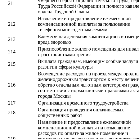
умершего Героя Социалистического Труда, Гер
211
Труда Российской Федерации и полного кавал
ордена Трудовой Славы
Назначение и предоставление ежемесячной
212
компенсационной выплаты за пользование
телефоном многодетным семьям.
Ежемесячная денежная компенсация в возмещ
213
вреда здоровью
Приспособление жилого помещения для инва
214
с расстройствами зрения
Выплата гражданам, имеющим особые заслуги
215
развитии сферы культуры
Возмещение расходов на проезд междугородн
железнодорожным транспортом к месту лечени
216
обратно отдельным льготным категориям граж
соответствии с нормативными правовыми акт
города Москвы
217
Организация временного трудоустройства
Организация проведения оплачиваемых
218
общественных работ
Назначение и предоставление ежемесячной
компенсационной выплаты на возмещение
расходов по оплате за жилое помещение и
219
коммунальные услуги и за пользование телеф