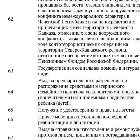
пропавших без вести, ставших инвалидами в с
с выполнением задач в условиях вооруженног
конфликта немеждународного характера в
62
Чеченской Республике и на непосредственно
прилегающих к ней территориях Северного
Кавказа, отнесенных к зоне вооруженного
конфликта, а также в связи с выполнением зада
ходе контртеррористических операций на
территории Северо-Кавказского региона,
пенсионное обеспечение которых осуществляе
Пенсионным Фондом Российской Федерации.
Государственная социальная помощь в натура
63
виде
Выдача предварительного разрешения на
распоряжение средствами материнского
64
(семейного) капитала усыновителями, опекун
(попечителями) или приемными родителями
ребенка (детей)
65
Получение удостоверения о праве на льготы
Прочее мероприятие социально-средовой
66
реабилитации и абилитации
Выдача справки на изготовление и ремонт зуб
протезов лицам, признанным пострадавшими 
67