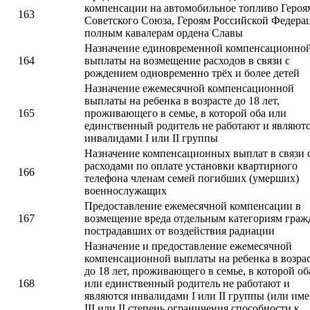
компенсации на автомобильное топливо Героя
163
Советского Союза, Героям Российской Федера
полным кавалерам ордена Славы
Назначение единовременной компенсационно
164
выплаты на возмещение расходов в связи с
рождением одновременно трёх и более детей
Назначение ежемесячной компенсационной
выплаты на ребенка в возрасте до 18 лет,
165
проживающего в семье, в которой оба или
единственный родитель не работают и являют
инвалидами I или II группы
Назначение компенсационных выплат в связи 
расходами по оплате установки квартирного
166
телефона членам семей погибших (умерших)
военнослужащих
Предоставление ежемесячной компенсации в
167
возмещение вреда отдельным категориям граж
пострадавших от воздействия радиации
Назначение и предоставление ежемесячной
компенсационной выплаты на ребенка в возра
до 18 лет, проживающего в семье, в которой об
168
или единственный родитель не работают и
являются инвалидами I или II группы (или им
III или II степень ограничения способности к