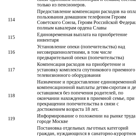
только из пенсионеров.
Предоставление компенсации расходов на опл
пользования домашним телефоном Героям
114
Советского Союза, Героям Российской Федера
полным кавалерам ордена Славы
Единовременная выплата на приобретение
115
инвентаря
Установление опеки (попечительства) над
116
несовершеннолетними, в том числе
предварительной опеки (попечительства)
Компенсация расходов на приобретение и
117
установку комплекта спутникового приемного
телевизионного оборудования
Назначение и предоставление единовременной
компенсационной выплаты детям-сиротам и де
оставшимся без попечения родителей, по
118
окончании нахождения в приемной семье, при
прекращении попечительства в связи с
достижением возраста 18 лет.
Информирование о положении на рынке труда
119
городе Москве
Постановка отдельных льготных категорий
граждан, нуждающихся в санаторно-курортно