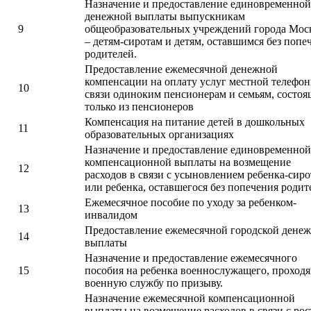
Назначение и предоставление единовременной
денежной выплаты выпускникам
9
общеобразовательных учреждений города Мо
– детям-сиротам и детям, оставшимся без попе
родителей.
Предоставление ежемесячной денежной
компенсации на оплату услуг местной телефо
10
связи одиноким пенсионерам и семьям, состо
только из пенсионеров
Компенсация на питание детей в дошкольных
11
образовательных организациях
Назначение и предоставление единовременной
компенсационной выплаты на возмещение
12
расходов в связи с усыновлением ребенка-сир
или ребенка, оставшегося без попечения родит
Ежемесячное пособие по уходу за ребенком-
13
инвалидом
Предоставление ежемесячной городской дене
14
выплаты
Назначение и предоставление ежемесячного
15
пособия на ребенка военнослужащего, проход
военную службу по призыву.
Назначение ежемесячной компенсационной
выплаты на возмещение расходов в связи с ро