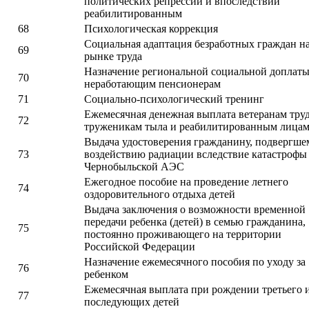
политических репрессий и впоследствии
реабилитированным
68
Психологическая коррекция
Социальная адаптация безработных граждан н
69
рынке труда
Назначение региональной социальной доплат
70
неработающим пенсионерам
71
Социально-психологический тренинг
Ежемесячная денежная выплата ветеранам труд
72
труженикам тыла и реабилитированным лица
Выдача удостоверения гражданину, подвергше
73
воздействию радиации вследствие катастрофы
Чернобыльской АЭС
Ежегодное пособие на проведение летнего
74
оздоровительного отдыха детей
Выдача заключения о возможности временной
передачи ребенка (детей) в семью гражданина,
75
постоянно проживающего на территории
Российской Федерации
Назначение ежемесячного пособия по уходу за
76
ребенком
Ежемесячная выплата при рождении третьего 
77
последующих детей