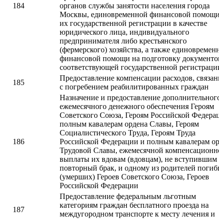
184
органов службы занятости населения города
Москвы, единовременной финансовой помощи
их государственной регистрации в качестве
юридического лица, индивидуального
предпринимателя либо крестьянского
(фермерского) хозяйства, а также единовремен
финансовой помощи на подготовку документо
соответствующей государственной регистраци
Предоставление компенсации расходов, связа
185
с погребением реабилитированных граждан
Назначение и предоставление дополнительног
ежемесячного денежного обеспечения Героям
Советского Союза, Героям Российской Федера
полным кавалерам ордена Славы, Героям
Социалистического Труда, Героям Труда
186
Российской Федерации и полным кавалерам о
Трудовой Славы, ежемесячной компенсационн
выплаты их вдовам (вдовцам), не вступившим
повторный брак, и одному из родителей поги
(умерших) Героев Советского Союза, Героев
Российской Федерации
Предоставление федеральным льготным
категориям граждан бесплатного проезда на
187
междугородном транспорте к месту лечения и