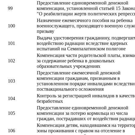
Предоставление единовременной денежной
99
компенсации, установленной статьей 15 Закон
"О реабилитации жертв политических репресс
Назначение ежемесячного пособия на ребенка
100
военнослужащего, проходящего военную служ
призыву
Выдача удостоверения гражданину, подвергше
101
воздействию радиации вследствие ядерных
испытаний на Семипалатинском полигоне
Компенсация части родительской платы, взим
102
за содержание ребенка в дошкольных
образовательных учреждениях
Предоставление ежемесячной денежной
компенсации гражданам, признанным в
103
установленном порядке инвалидами вследстви
поствакцинального осложнения
Контроль за регистрацией инвалидов в качеств
104
безработных
Предоставление единовременной денежной
105
компенсации за потерю кормильца из числа
граждан, пострадавших от воздействия радиац
Компенсация детям, находившимся на террито
106
зоны проживания с правом на отселение в