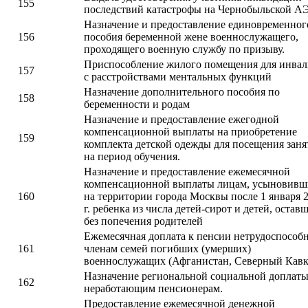
155
последствий катастрофы на Чернобыльской А
Назначение и предоставление единовременног
156
пособия беременной жене военнослужащего,
проходящего военную службу по призыву.
Приспособление жилого помещения для инва
157
с расстройствами ментальных функций
Назначение дополнительного пособия по
158
беременности и родам
Назначение и предоставление ежегодной
компенсационной выплаты на приобретение
159
комплекта детской одежды для посещения зан
на период обучения.
Назначение и предоставление ежемесячной
компенсационной выплаты лицам, усыновив
160
на территории города Москвы после 1 января 
г. ребенка из числа детей-сирот и детей, остав
без попечения родителей
Ежемесячная доплата к пенсии нетрудоспособ
161
членам семей погибших (умерших)
военнослужащих (Афганистан, Северный Кавк
Назначение региональной социальной доплат
162
неработающим пенсионерам.
Предоставление ежемесячной денежной