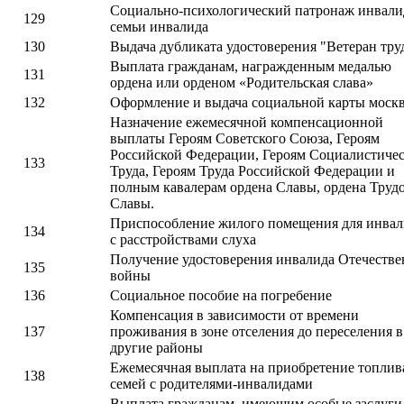
Социально-психологический патронаж инвали
129
семьи инвалида
130
Выдача дубликата удостоверения "Ветеран тру
Выплата гражданам, награжденным медалью
131
ордена или орденом «Родительская слава»
132
Оформление и выдача социальной карты москв
Назначение ежемесячной компенсационной
выплаты Героям Советского Союза, Героям
Российской Федерации, Героям Социалистичес
133
Труда, Героям Труда Российской Федерации и
полным кавалерам ордена Славы, ордена Труд
Славы.
Приспособление жилого помещения для инва
134
с расстройствами слуха
Получение удостоверения инвалида Отечеств
135
войны
136
Социальное пособие на погребение
Компенсация в зависимости от времени
137
проживания в зоне отселения до переселения в
другие районы
Ежемесячная выплата на приобретение топлив
138
семей с родителями-инвалидами
Выплата гражданам, имеющим особые заслуги