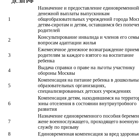
ДСЗН РФ
Назначение и предоставление единовременной
денежной выплаты выпускникам
1
общеобразовательных учреждений города Мос
детям-сиротам и детям, оставшимся без попече
родителей
Консультирование инвалида и членов его семь
2
вопросам адаптации жилья
Ежемесячное денежное вознаграждение прие
3
родителям за каждого взятого на воспитание
ребенка
Выдача справки о праве на льготы участнику
4
обороны Москвы
Компенсация на питание ребенка в дошкольны
5
образовательных организациях,
специализированных детских учреждениях
Компенсация детям, находившимся на террито
6
зоны отселения в состоянии внутриутробного
развития
Назначение единовременного пособия береме
7
жене военнослужащего, проходящего военную
службу по призыву
8
Единовременная компенсация за вред здоровь