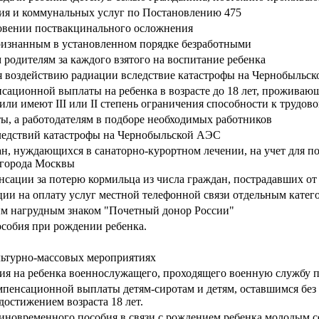
ия и коммунальных услуг по Постановлению 475
овении поствакцинального осложнения
ризнанным в установленном порядке безработными
одителям за каждого взятого на воспитание ребенка
я воздействию радиации вследствие катастрофы на Чернобыльс
ационной выплаты на ребенка в возрасте до 18 лет, проживающе
или имеют III или II степень ограничения способности к трудово
ы, а работодателям в подборе необходимых работников
ледствий катастрофы на Чернобыльской АЭС
н, нуждающихся в санаторно-курортном лечении, на учет для п
 города Москвы
сации за потерю кормильца из числа граждан, пострадавших от
и на оплату услуг местной телефонной связи отдельным катего
ым нагрудным знаком "Почетный донор России"
собия при рождении ребенка.
льтурно-массовых мероприятиях
ия на ребенка военнослужащего, проходящего военную службу п
мпенсационной выплаты детям-сиротам и детям, оставшимся без
достижением возраста 18 лет.
иновременного пособия в связи с рождением ребенка молодым 