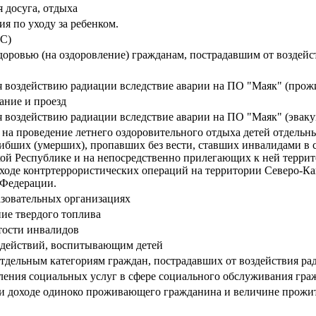
 досуга, отдыха
я по уходу за ребенком.
ЭС)
доровью (на оздоровление) гражданам, пострадавшим от воздей
я воздействию радиации вследствие аварии на ПО "Маяк" (прож
ание и проезд
 воздействию радиации вследствие аварии на ПО "Маяк" (эваку
 на проведение летнего оздоровительного отдыха детей отдель
ибших (умерших), пропавших без вести, ставших инвалидами в 
ой Республике и на непосредственно прилегающих к ней террит
в ходе контртеррористических операций на территории Северо-К
 Федерации.
азовательных организациях
ие твердого топлива
тости инвалидов
 действий, воспитывающим детей
тдельным категориям граждан, пострадавших от воздействия ра
ления социальных услуг в сфере социального обслуживания гр
ли доходе одиноко проживающего гражданина и величине прожит