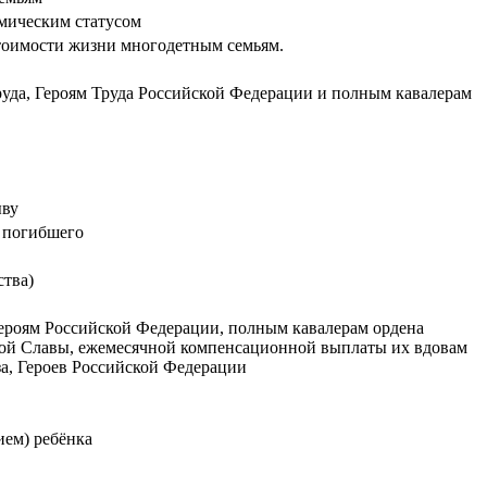
мическим статусом
стоимости жизни многодетным семьям.
уда, Героям Труда Российской Федерации и полным кавалерам
ыву
м погибшего
ства)
Героям Российской Федерации, полным кавалерам ордена
вой Славы, ежемесячной компенсационной выплаты их вдовам
за, Героев Российской Федерации
ием) ребёнка