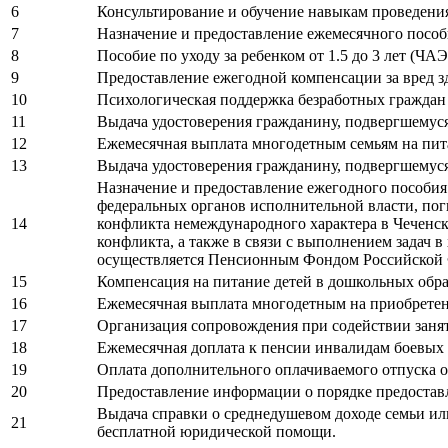
6
Консультирование и обучение навыкам проведения
7
Назначение и предоставление ежемесячного пособи
8
Пособие по уходу за ребенком от 1.5 до 3 лет (ЧА
9
Предоставление ежегодной компенсации за вред з
10
Психологическая поддержка безработных граждан
11
Выдача удостоверения гражданину, подвергшемус
12
Ежемесячная выплата многодетным семьям на пит
13
Выдача удостоверения гражданину, подвергшемуся
Назначение и предоставление ежегодного пособия
федеральных органов исполнительной власти, пог
14
конфликта немеждународного характера в Чеченск
конфликта, а также в связи с выполнением задач 
осуществляется Пенсионным Фондом Российской
15
Компенсация на питание детей в дошкольных обр
16
Ежемесячная выплата многодетным на приобретен
17
Организация сопровождения при содействии заня
18
Ежемесячная доплата к пенсии инвалидам боевых
19
Оплата дополнительного оплачиваемого отпуска о
20
Предоставление информации о порядке предостав
Выдача справки о среднедушевом доходе семьи и
21
бесплатной юридической помощи.