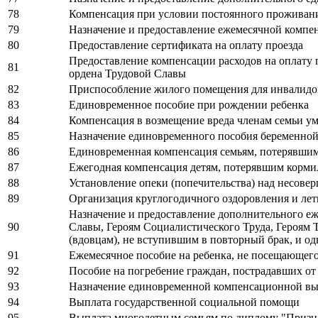
78
Компенсация при условии постоянного проживани
79
Назначение и предоставление ежемесячной компен
80
Предоставление сертификата на оплату проезда
Предоставление компенсации расходов на оплату
81
ордена Трудовой Славы
82
Приспособление жилого помещения для инвалидов
83
Единовременное пособие при рождении ребенка
84
Компенсация в возмещение вреда членам семьи у
85
Назначение единовременного пособия беременной
86
Единовременная компенсация семьям, потерявшим
87
Ежегодная компенсация детям, потерявшим корми
88
Установление опеки (попечительства) над несове
89
Организация круглогодичного оздоровления и лет
Назначение и предоставление дополнительного еж
90
Славы, Героям Социалистического Труда, Героям
(вдовцам), не вступившим в повторный брак, и о
91
Ежемесячное пособие на ребенка, не посещающе
92
Пособие на погребение граждан, пострадавших от
93
Назначение единовременной компенсационной вып
94
Выплата государственной социальной помощи
95
Выплата многодетным семьям по диплому "Призн