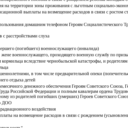
я на территории зоны проживания с льготным социально-эконо
сационной выплаты на возмещение расходов в связи с ростом 
 пользования домашним телефоном Героям Социалистического Тр
 с расстройствами слуха
мершего (погибшего) военнослужащего (инвалида)
 жене военнослужащего, проходящего военную службу по приз
 кормильца вследствие чернобыльской катастрофы, и родителя
льца
ршеннолетними, в том числе предварительной опеки (попечитель
него отдыха детей
емесячного денежного обеспечения Героям Советского Союза, 
 Труда Российской Федерации и полным кавалерам ордена Трудо
дному из родителей погибших (умерших) Героев Советского Сою
го ДОО
 радиационного воздействия
латы на возмещение расходов в связи с рождением (усыновлен
ательность"