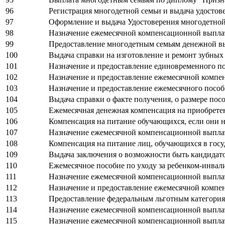
96
Регистрация многодетной семьи и выдача удостов
97
Оформление и выдача Удостоверения многодетной 
98
Назначение ежемесячной компенсационной выплаты
99
Предоставление многодетным семьям денежной вы
100
Выдача справки на изготовление и ремонт зубны
101
Назначение и предоставление единовременного по
102
Назначение и предоставление ежемесячной компен
103
Назначение и предоставление ежемесячного пособи
104
Выдача справки о факте получения, о размере по
105
Ежемесячная денежная компенсация на приобрете
106
Компенсация на питание обучающихся, если они 
107
Назначение ежемесячной компенсационной выплат
108
Компенсация на питание лиц, обучающихся в гос
109
Выдача заключения о возможности быть кандидато
110
Ежемесячное пособие по уходу за ребенком-инвал
111
Назначение ежемесячной компенсационной выпла
112
Назначение и предоставление ежемесячной компе
113
Предоставление федеральным льготным категориям
114
Назначение ежемесячной компенсационной выпла
115
Назначение ежемесячной компенсационной выплат