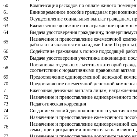
60
Компенсация расходов по оплате жилого помещен
61
Единовременное пособие гражданам при возникн
62
Осуществление социальных выплат гражданам, п
63
Ежемесячное денежное вознаграждение приемным р
64
Выдача удостоверения гражданину, подвергшемус
Назначение и предоставление ежемесячной компенс
65
работают и являются инвалидами I или II группы (
66
Содействие гражданам в поиске подходящей работ
67
Выдача удостоверения участника ликвидации пос
Постановка отдельных льготных категорий гражда
68
соответствии с нормативными правовыми актами
69
Предоставление единовременной денежной компен
70
Предоставление ежемесячной денежной компенсаци
71
Ежегодная денежная выплата лицам, награжденн
72
Назначение и предоставление единовременного по
73
Педагогическая коррекция
74
Создание условий для полноценного участия в ку
75
Назначение и предоставление ежемесячного пособ
Назначение и предоставление единовременной ко
76
семье, при прекращении попечительства в связи с 
77
Назначение и предоставление дополнительного ед