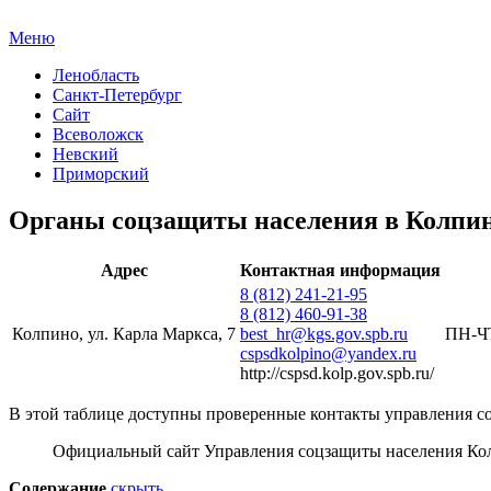
Меню
Ленобласть
Санкт-Петербург
Сайт
Всеволожск
Невский
Приморский
Органы соцзащиты населения в Колпино
Адрес
Контактная информация
8 (812) 241-21-95
8 (812) 460-91-38
Колпино, ул. Карла Маркса, 7
best_hr@kgs.gov.spb.ru
ПН-ЧТ
cspsdkolpino@yandex.ru
http://cspsd.kolp.gov.spb.ru/
В этой таблице доступны проверенные контакты управления со
Официальный сайт Управления соцзащиты населения К
Содержание
скрыть