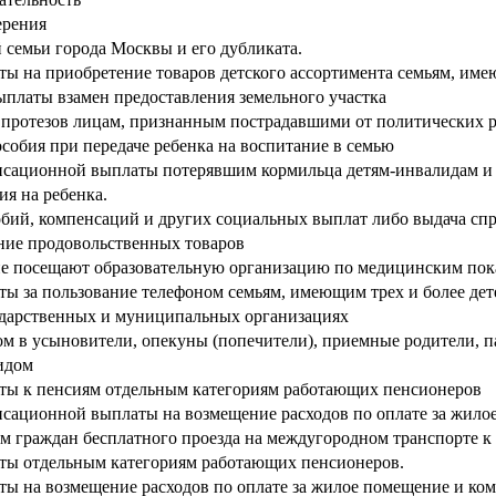
ерения
семьи города Москвы и его дубликата.
 на приобретение товаров детского ассортимента семьям, име
платы взамен предоставления земельного участка
х протезов лицам, признанным пострадавшими от политических 
собия при передаче ребенка на воспитание в семью
сационной выплаты потерявшим кормильца детям-инвалидам и инв
я на ребенка.
собий, компенсаций и других социальных выплат либо выдача сп
ние продовольственных товаров
не посещают образовательную организацию по медицинским пок
ы за пользование телефоном семьям, имеющим трех и более дет
ударственных и муниципальных организациях
м в усыновители, опекуны (попечители), приемные родители, 
идом
ты к пенсиям отдельным категориям работающих пенсионеров
нсационной выплаты на возмещение расходов по оплате за жило
 граждан бесплатного проезда на междугородном транспорте к 
ты отдельным категориям работающих пенсионеров.
ы на возмещение расходов по оплате за жилое помещение и ком