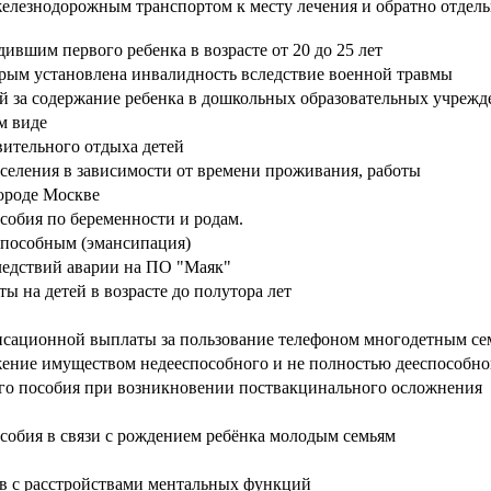
елезнодорожным транспортом к месту лечения и обратно отдель
вшим первого ребенка в возрасте от 20 до 25 лет
орым установлена инвалидность вследствие военной травмы
й за содержание ребенка в дошкольных образовательных учрежд
м виде
вительного отдыха детей
селения в зависимости от времени проживания, работы
ороде Москве
собия по беременности и родам.
способным (эмансипация)
ледствий аварии на ПО "Маяк"
 на детей в возрасте до полутора лет
нсационной выплаты за пользование телефоном многодетным се
жение имуществом недееспособного и не полностью дееспособн
го пособия при возникновении поствакцинального осложнения
собия в связи с рождением ребёнка молодым семьям
в с расстройствами ментальных функций