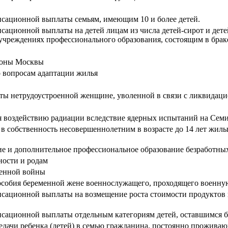
нсационной выплаты семьям, имеющим 10 и более детей.
сационной выплаты на детей лицам из числа детей-сирот и дете
учреждениях профессионального образования, состоящим в брак
ороны Москвы
о вопросам адаптации жилья
 нетрудоустроенной женщине, уволенной в связи с ликвидацией
я воздействию радиации вследствие ядерных испытаний на Сем
 в собственность несовершеннолетним в возрасте до 14 лет жи
ие и дополнительное профессиональное образование безработны
ности и родам
венной войны
особия беременной жене военнослужащего, проходящего военную
сационной выплаты на возмещение роста стоимости продуктов п
сационной выплаты отдельным категориям детей, оставшимся б
едачи ребенка (детей) в семью гражданина, постоянно прожива