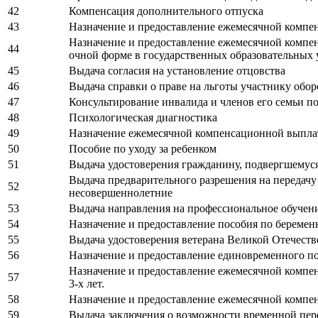
42
Компенсация дополнительного отпуска
43
Назначение и предоставление ежемесячной компе
Назначение и предоставление ежемесячной компен
44
очной форме в государственных образовательных 
45
Выдача согласия на установление отцовства
46
Выдача справки о праве на льготы участнику об
47
Консультирование инвалида и членов его семьи п
48
Психологическая диагностика
49
Назначение ежемесячной компенсационной выплаты
50
Пособие по уходу за ребенком
51
Выдача удостоверения гражданину, подвергшемус
Выдача предварительного разрешения на передачу
52
несовершеннолетние
53
Выдача направления на профессиональное обучен
54
Назначение и предоставление пособия по беремен
55
Выдача удостоверения ветерана Великой Отечест
56
Назначение и предоставление единовременного п
Назначение и предоставление ежемесячной компен
57
3-х лет.
58
Назначение и предоставление ежемесячной компен
59
Выдача заключения о возможности временной пер