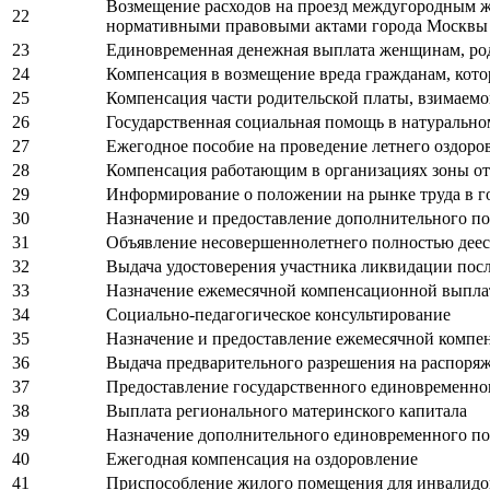
Возмещение расходов на проезд междугородным ж
22
нормативными правовыми актами города Москвы
23
Единовременная денежная выплата женщинам, роди
24
Компенсация в возмещение вреда гражданам, кот
25
Компенсация части родительской платы, взимаемо
26
Государственная социальная помощь в натурально
27
Ежегодное пособие на проведение летнего оздоро
28
Компенсация работающим в организациях зоны от
29
Информирование о положении на рынке труда в г
30
Назначение и предоставление дополнительного по
31
Объявление несовершеннолетнего полностью дее
32
Выдача удостоверения участника ликвидации пос
33
Назначение ежемесячной компенсационной выплаты
34
Социально-педагогическое консультирование
35
Назначение и предоставление ежемесячной компе
36
Выдача предварительного разрешения на распоря
37
Предоставление государственного единовременно
38
Выплата регионального материнского капитала
39
Назначение дополнительного единовременного по
40
Ежегодная компенсация на оздоровление
41
Приспособление жилого помещения для инвалидо